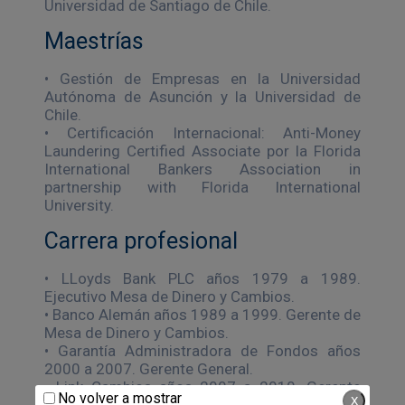
Universidad de Santiago de Chile.
Maestrías
• Gestión de Empresas en la Universidad
Autónoma de Asunción y la Universidad de
Chile.
• Certificación Internacional: Anti-Money
Laundering Certified Associate por la Florida
International Bankers Association in
partnership with Florida International
University.
Carrera profesional
• LLoyds Bank PLC años 1979 a 1989.
Ejecutivo Mesa de Dinero y Cambios.
• Banco Alemán años 1989 a 1999. Gerente de
Mesa de Dinero y Cambios.
• Garantía Administradora de Fondos años
2000 a 2007. Gerente General.
• Link Cambios años 2007 a 2010. Gerente
No volver a mostrar
X