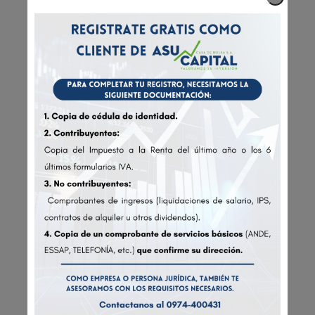
General.
• Miembro del directorio de la Cámara
Paraguay Brasil años 2013 a 2017.
• Síndico de la Asociación de Ex Alumnos
Colegio Internacional años 2014 a 2018.
• En la Bolsa de Valores y Productos de
Asunción S.A. (BVPASA), Vicepresidente en los
años 1998 al 2001 y como Presidente 2007 a
2010 y Presidente Ejecutivo, desde el año
2010 a abril 2021.
• Oficial de Cumplimiento de PLD en la
BVPASA, años 2008 a 2020.
• Presidente Ejecutivo de la Bolsa de Valores y
Productos de Asunción S.A. por 14 años, 2007
al 2021.
• Actual Miembro del Directorio de la
Federación Iberoamericana de Bolsas (FIAB).