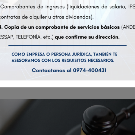
rmiten identificar a una U.S. person (persona estadounidense), so
n EE.UU.
E.UU.
omo empresa, en los EE.UU.
 a considerar son los siguientes:
otario, abogado o autoridad competente radicada en E.E.U.U.
r fondos a una cuenta bancaria o dirección en E.E.U.U.