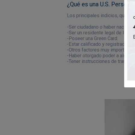
¿Qué es una U.S. Person?
Los principales indicios, que pe
-Ser ciudadano o haber nacido e
-Ser un residente legal de los E
-Poseer una Green Card.
-Estar calificado y registrado c
-Otros factores muy importantes
-Haber otorgado poder a algún n
-Tener instrucciones de transferi