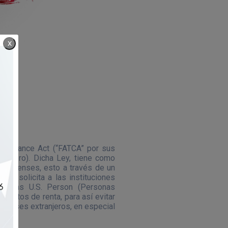
X
ompliance Act (“FATCA” por sus
ranjero). Dicha Ley, tiene como
ounidenses, esto a través de un
TCA solicita a las instituciones
.U.U. las U.S. Person (Personas
ujetos de renta, para así evitar
n países extranjeros, en especial