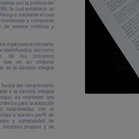
cuenta con la política del
R, la cual establece un
Riesgos mediante el cual
n, monitorean y comunican
os de manera continua y
ra organizativa mediante
e identificados, así como
les de los procesos
s, que en su conjunto
e en la Gestión Integral
, busca dar cumplimiento
ada a la Gestión Integral
ncipal es mantener una
riterios para la adopción
os relacionadas con el
rdes a nuestro perfil de
ones y complejidad de
s, recursos propios y de