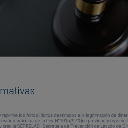
rmativas
reprime los Actos Ilícitos destinados a la legitimación de dine
a varios artículos de la Ley N°1015/97”Que previene y reprime lo
 y crea la SEPRELAD -Secretaria de Prevención de Lavado de Din