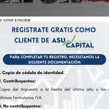
o volver a mostrar
n marzo del año 2010 promulgó la Ley Foreign Account Tax C
 Ley sobre el Cumplimiento Fiscal relativa a Cuentas en el Ext
evasión de impuestos por aquellas personas consideradas estad
las instituciones financieras (FFIs) a nivel mundial. La Ley FA
ner información y reportar a las autoridades fiscales de E.E
ivos financieros fuera de los Estados Unidos los cuales sean s
a través de mecanismos como inversiones directas o indirectas e
especto de inversiones extranjeras.