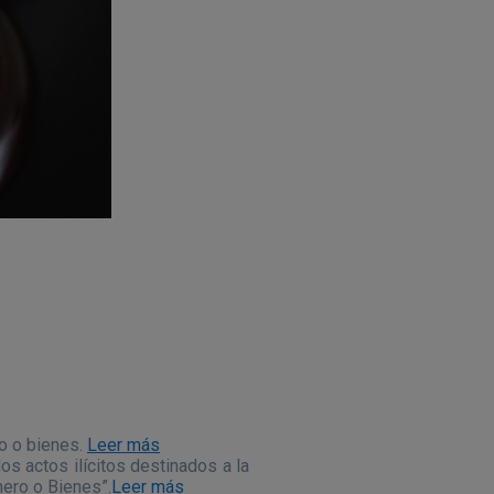
ro o bienes.
Leer más
s actos ilícitos destinados a la
ero o Bienes”.
Leer más