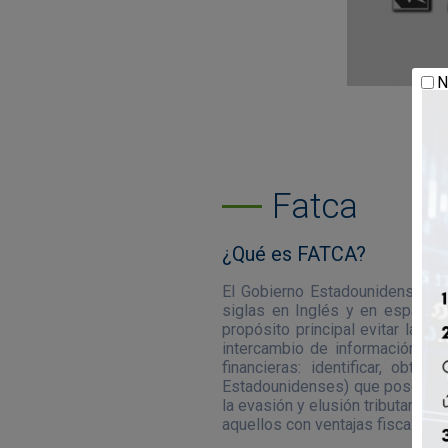
N
Fatca
¿Qué es FATCA?
El Gobierno Estadounidense, e
siglas en Inglés y en español,
propósito principal evitar la 
intercambio de información con 
financieras: identificar, obte
Estadounidenses) que posean act
la evasión y elusión tributaria 
aquellos con ventajas fiscales r