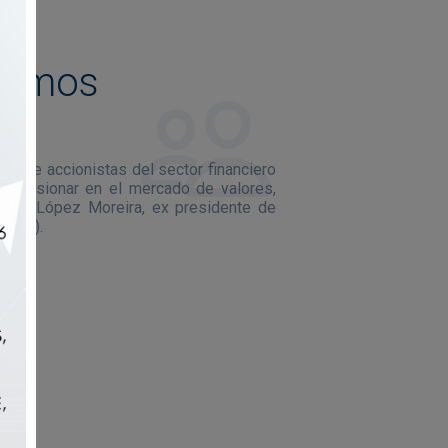
somos
A.
upo de accionistas del sector financiero
e incursionar en el mercado de valores,
allizo López Moreira, ex presidente de
.V.A.).