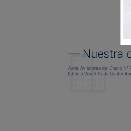
Nuestra o
Avda. Aviadores del Chaco N°
Edificio World Trade Center Asu