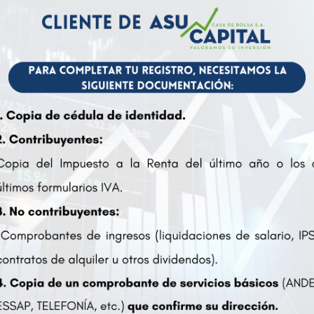
Quiénes 
ASU CAPITAL Casa de Bolsa S.
Parte de una iniciativa de un gr
y bursátil, con el propósito d
liderado por el Lic. Rodrigo C
Bolsa de Valores de Asunción, (B
Ver más