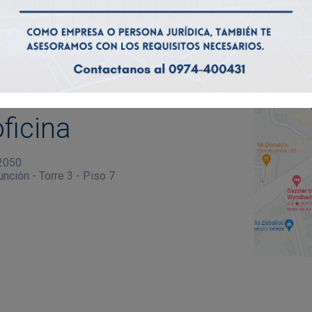
ficina
 2050
nción - Torre 3 - Piso 7